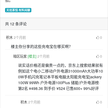
验。
天坦茶馆·有料闲聊
共 12 条评论
积木
2个月前
0
楼主你分享的这些充电宝在哪买啊？
暗区玩家
[楼主]
2个月前
0
说实话价格还是偏贵一点的，京东上搜索结果就有
例如这个电​小​二​移​动​户​外​电​源​3​1​0​0​0​m​A​h​大​功​率​1​0​
0​W​手​机​闪​充​笔​记​本​平​板​电​脑​太​阳​能​充​电​宝​j​a​c​k​e​r​y​ ​
1​0​0​W​ ​9​9​W​h​ ​户​外​电​源​1​0​0​P​l​u​s​ 储能/户外电源榜·
第2名 ¥498.36 到手价 ¥524 已售600+ 99%好评
积木
2个月前
0