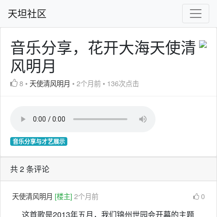
天坦社区
音乐分享，花开大海天使清
风明月
8
•
天使清风明月
•
2个月前
•
136次点击
音乐分享与才艺展示
共 2 条评论
天使清风明月
[楼主]
2个月前
0
这首歌是2013年五月，我们锦州世园会开幕的主题