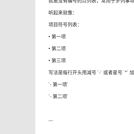
就是没有编号的点列表，常用于罗列事
听起来就像：
项目符号列表：
• 第一项
• 第二项
• 第三项
写法是每行开头用减号 `-` 或者星号 `*
`- 第一项`
`- 第二项`
---