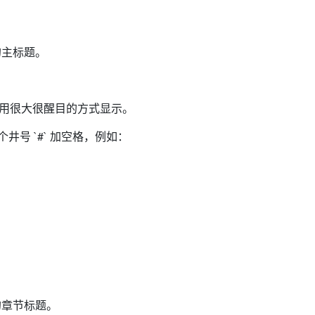
的主标题。
容会用很大很醒目的方式显示。
个井号 `#` 加空格，例如：
的章节标题。