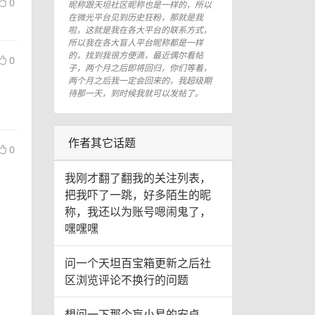
0
昵称跟天坦社区昵称也是一样的，所以
在微光平台见到历史狂粉，那就是我
啦，这就是我在各大平台的联系方式，
所以我在各大盲人平台昵称都是一样
的，找到我很方便滴，最近偶尔看帖
0
子，两个月之后即将回归，你们等着，
两个月之后我一定会回来的，我超级期
待那一天，到时候我就可以发帖了。
作者其它话题
0
我刚才翻了翻我的关注列表，
把我吓了一跳，好多陌生的昵
称，我还以为账号嗯闹鬼了，
嘿嘿嘿
问一个天坦百宝箱更新之后社
区浏览评论不换行的问题
想问一下那个盲小易的安卓