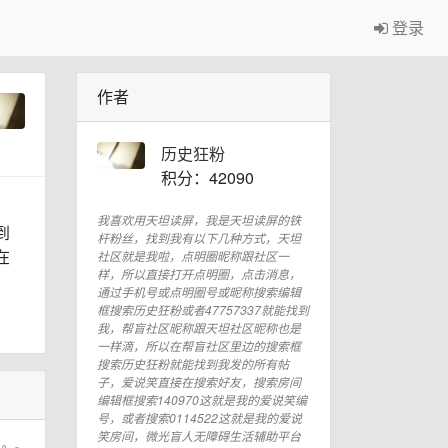
登录
作者
历史狂粉
积分：42090
我喜欢用天坦读屏，我是天坦读屏的铁
到
杆粉丝，找到我有以下几种方式，天坦
在
社区就是我啦，点明圈昵称跟社区一
样，所以直接打开点明圈，点击消息，
通过手机号或点明圈号或昵称搜索编辑
框搜索历史狂粉或者47757337就能找到
我，帮盲社区昵称跟天坦社区昵称也是
一样滴，所以在帮盲社区里边的搜索框
搜索历史狂粉就能找到我发的所有帖
子，爱说笑直接在搜索好友，搜索房间
编辑框搜索140970这就是我的爱说笑编
号，或者搜索0114522这就是我的爱说
笑房间，微光盲人无障碍生活辅助平台