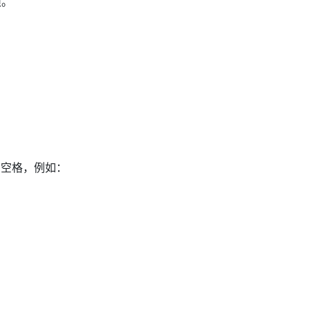
项。
` 加空格，例如：