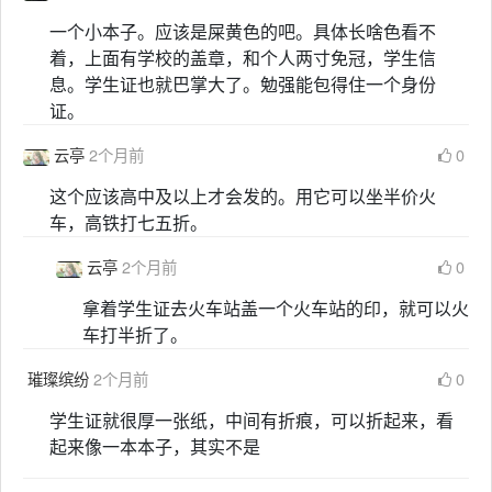
一个小本子。应该是屎黄色的吧。具体长啥色看不
着，上面有学校的盖章，和个人两寸免冠，学生信
息。学生证也就巴掌大了。勉强能包得住一个身份
证。
云亭
2个月前
0
这个应该高中及以上才会发的。用它可以坐半价火
车，高铁打七五折。
云亭
2个月前
0
拿着学生证去火车站盖一个火车站的印，就可以火
车打半折了。
璀璨缤纷
2个月前
0
学生证就很厚一张纸，中间有折痕，可以折起来，看
起来像一本本子，其实不是