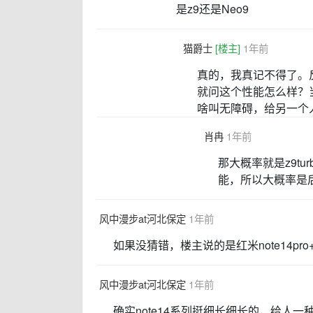
是z9还是Neo9
猫爵士
[楼主]
1年前
真的，我真记不得了。反
就问这个性能怎么样？
啥叫无障碍，给另一个
肖冉
1年前
那大概率就是z9tur
能，所以大概率是
风中漫步at河北保定
1年前
如果没猜错，楼主说的是红米note14pro
风中漫步at河北保定
1年前
确实note14系列挺细长细长的，给人