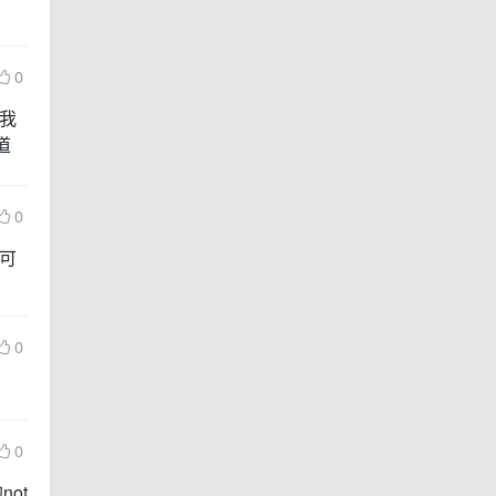
0
后我
道
0
太可
0
0
ot