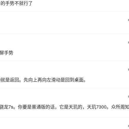
屏的手势不就行了
屏手势
动就是返回。先向上再向左滑动是回到桌面。
理器是骁龙7s。你要是普通版的话，它是天玑的，天玑7300。众所周