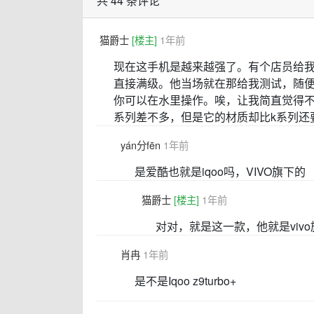
共 44 条评论
猫爵士
[楼主]
1年前
现在这手机是越来越强了。有个店员给我
直接满级。他当场就在那给我测试，随
你可以在水里操作。唉，让我简直觉得不可
系列差不多，但是它的材质却比k系列还
yán分fēn
1年前
是爱酷也就是iqoo吗，VIVO旗下的
猫爵士
[楼主]
1年前
对对，就是这一款，他就是viv
肖冉
1年前
是不是Iqoo z9turbo+