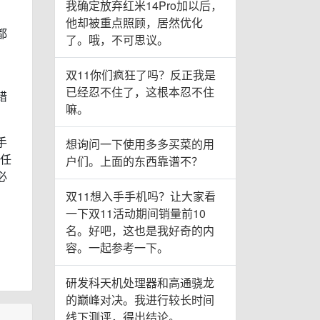
我确定放弃红米14Pro加以后，
他却被重点照顾，居然优化
都
了。哦，不可思议。
双11你们疯狂了吗？反正我是
已经忍不住了，这根本忍不住
错
嘛。
手
想询问一下使用多多买菜的用
有任
户们。上面的东西靠谱不？
必
双11想入手手机吗？让大家看
一下双11活动期间销量前10
。
名。好吧，这也是我好奇的内
容。一起参考一下。
研发科天机处理器和高通骁龙
的巅峰对决。我进行较长时间
线下测评，得出结论。