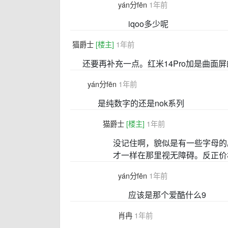
yán分fēn
1年前
iqoo多少呢
猫爵士
[楼主]
1年前
还要再补充一点。红米14Pro加是曲面
yán分fēn
1年前
是纯数字的还是nok系列
猫爵士
[楼主]
1年前
没记住啊，貌似是有一些字母的
才一样在那里视无障碍。反正价格
yán分fēn
1年前
应该是那个爱酷什么9
肖冉
1年前