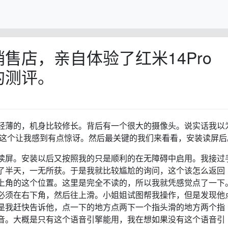
售店，亲自体验了红米14Pro
的测评。
轻薄的，机身比较修长。背后有一个很大的摄像头。说实话我以
是这个让我感到有点惊讶。然后最关键的我们来看看，安装读屏后
读屏。安装以后又按照我的只是顺利的在无障碍中启用。我接过
了半天，一无所获。于是我就比较尴尬的询问，这个该怎么返回
上角的这个位置。这里是完全不读的，所以我就凭感觉点了一下
必须在右下角，然后往上滑。小姐姐试图帮我操作，但是发现他
是我赶快告诉他，点一下的地方点两下一个指头滑的地方两个指
音。大概是只有这个语音引擎能用，我在想如果没有这个语音引