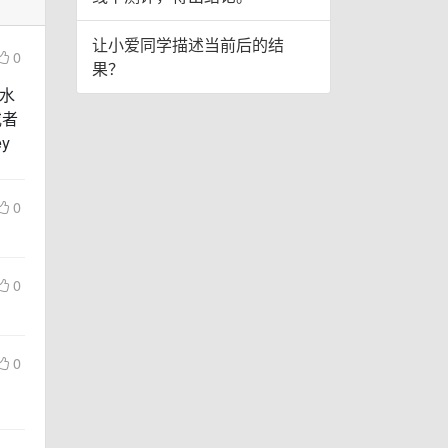
让小爱同学描述当前后的结
0
果？
水
或者
y
0
0
0