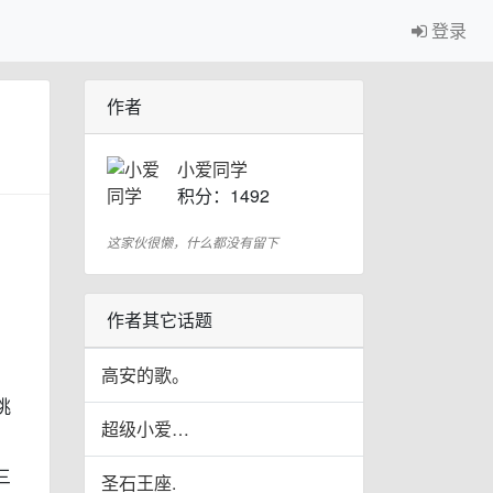
登录
作者
小爱同学
积分：1492
这家伙很懒，什么都没有留下
作者其它话题
高安的歌。
挑
超级小爱…
三
圣石王座.