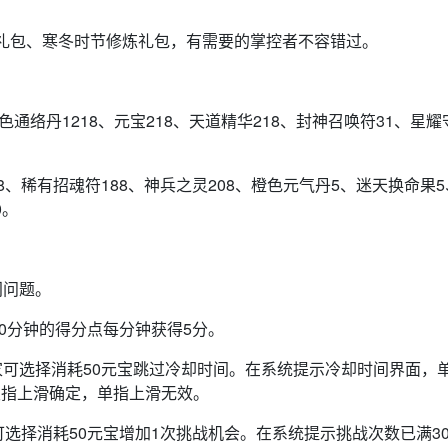
礼包、寒冬时节修炼礼包，有需要的掌控者不容错过。
通络丹1218、元宝218、天道精华218、封神召唤符31、星耀
、稀有招魂符188、神兵之灵208、橙色元气丹5、迷天换命果5
0。
门问题。
10分钟的得分点每分钟获得5分。
家可选择消耗50元宝跳过冷却时间。在系统提示冷却时间界面，
双指上滑确定，单指上滑无效。
可选择消耗50元宝增加1次挑战机会。在系统提示挑战次数已满3