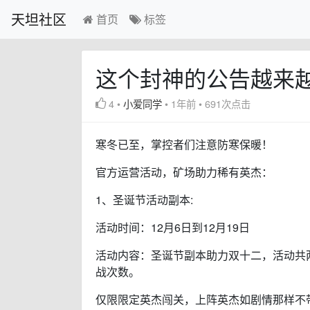
天坦社区
首页
标签
这个封神的公告越来越
4
•
小爱同学
•
1年前
•
691次点击
寒冬已至，掌控者们注意防寒保暖！
官方运营活动，矿场助力稀有英杰：
1、圣诞节活动副本:
活动时间：12月6日到12月19日
活动内容：圣诞节副本助力双十二，活动共
战次数。
仅限限定英杰闯关，上阵英杰如剧情那样不