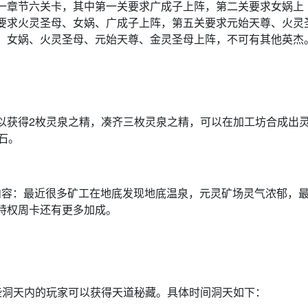
一章节六关卡，其中第一关要求广成子上阵，第二关要求女娲上
要求火灵圣母、女娲、广成子上阵，第五关要求元始天尊、火灵
、女娲、火灵圣母、元始天尊、金灵圣母上阵，不可有其他英杰
以获得2枚灵泉之精，凑齐三枚灵泉之精，可以在加工坊合成出
石。
活动内容：最近很多矿工在地底发现地底温泉，元灵矿场灵气浓郁，
特权周卡还有更多加成。
些洞天内的玩家可以获得天道秘藏。具体时间洞天如下：