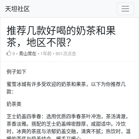
天坦社区
推荐几款好喝的奶茶和果
茶，地区不限？
9
•
青山常在
•
1年前
•
901次点击
例子如下
蜜雪冰城有许多受欢迎的奶茶和果茶，以下为你推荐几
款：
奶茶类
芝士奶盖四季春：选用优质四季春茶叶冲泡，茶汤清澈，
茶香淡雅。搭配的芝士奶盖绵密醇厚，咸甜适中。冷饮
时，冰爽的茶底与浓郁奶盖交融，清爽不腻；热饮时，温
暖的茶底与奶盖结合，暖手又暖心。