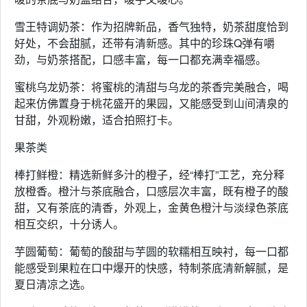
雪王特调奶茶：作为招牌新品，香气独特，奶茶甜度恰到
好处，不会甜腻，还带有清新感。其中的珍珠Q弹有嚼
劲，与奶茶搭配，口感丰富，每一口都充满幸福感。
蜜桃乌龙奶茶：将蜜桃的清甜与乌龙的茶香完美融合，喝
起来仿佛置身于桃花盛开的果园，又能感受到山间清泉的
甘甜，外观粉嫩，适合拍照打卡。
果茶类
棒打鲜橙：精选新鲜多汁的橙子，经“棒打”工艺，充分释
放橙香。橙汁与茶底融合，口感层次丰富，既有橙子的酸
甜，又有茶底的清香，外观上，金黄色橙汁与淡绿色茶底
相互交织，十分诱人。
芋圆葡萄：葡萄的酸甜与芋圆的软糯相互映衬，每一口都
能感受到果粒在口中爆开的快感，特制茶底清新解腻，是
夏日清凉之选。