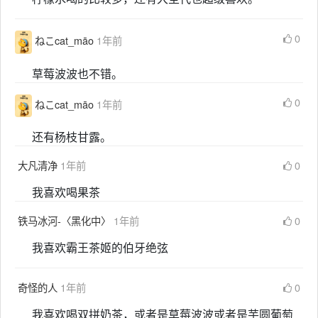
0
ねこcat_māo
1年前
草莓波波也不错。
0
ねこcat_māo
1年前
还有杨枝甘露。
大凡清净
1年前
0
我喜欢喝果茶
铁马冰河-〈黑化中〉
1年前
0
我喜欢霸王茶姬的伯牙绝弦
奇怪的人
1年前
0
我喜欢喝双拼奶茶，或者是草莓波波或者是芋圆葡萄