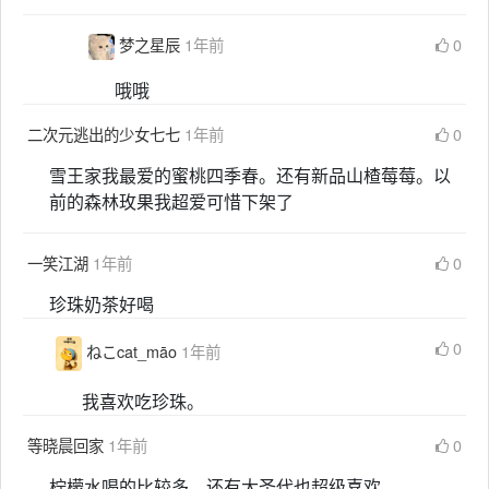
梦之星辰
1年前
0
哦哦
二次元逃出的少女七七
1年前
0
雪王家我最爱的蜜桃四季春。还有新品山楂莓莓。以
前的森林玫果我超爱可惜下架了
一笑江湖
1年前
0
珍珠奶茶好喝
0
ねこcat_māo
1年前
我喜欢吃珍珠。
等晓晨回家
1年前
0
柠檬水喝的比较多，还有大圣代也超级喜欢。