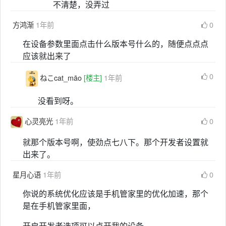
不清楚，没弄过
方鸿渐
1年前
0
在设备参数里面点击什么版本号什么的，随便点点点
应该就出来了
0
ねこcat_māo
[楼主]
1年前
没看到呀。
心灵亮光
1年前
0
就那个版本号啊，使劲点七八下。那个开发者设置就
出来了。
星月心语
1年前
0
你说的系统优化应该是手机管家里的优化加速，那个
是在手机管家里面，
开启开发者选项可以点开我的设备，