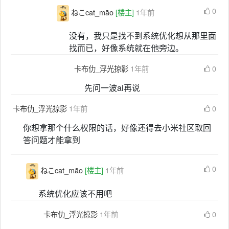
0
ねこcat_māo
[楼主]
1年前
没有，我只是找不到系统优化想从那里面
找而已，好像系统就在他旁边。
卡布仂_浮光掠影
1年前
0
先问一波ai再说
卡布仂_浮光掠影
1年前
0
你想拿那个什么权限的话，好像还得去小米社区取回
答问题才能拿到
0
ねこcat_māo
[楼主]
1年前
系统优化应该不用吧
卡布仂_浮光掠影
1年前
0