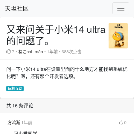
天坦社区
又来问关于小米14 ultra
的问题了。
7
•
ねこcat_māo
•
1年前
•
688次点击
问一下小米14 ultra在设置里面的什么地方才能找到系统优
化呢？嗯，还有那个开发者选项。
玩机互助
共 16 条评论
方鸿渐
1年前
0
问小爱同学