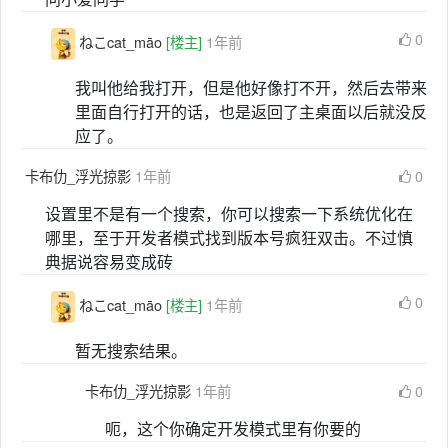
0
ねこcat_māo
[楼主]
1年前
我叫他给我打开，但是他好像打不开，然后去带来
里面自行打开的话，也是返回了主桌面以后就没反
应了。
卡布仂_浮光掠影
1年前
0
设置里不是有一个搜索，你可以搜索一下系统优化在
哪里，至于开发者模式找到版本号疯狂双击。不过慎
典据说容易变成砖
0
ねこcat_māo
[楼主]
1年前
暂无搜索结果。
卡布仂_浮光掠影
1年前
0
呃，这个你确定开发模式里有你要的