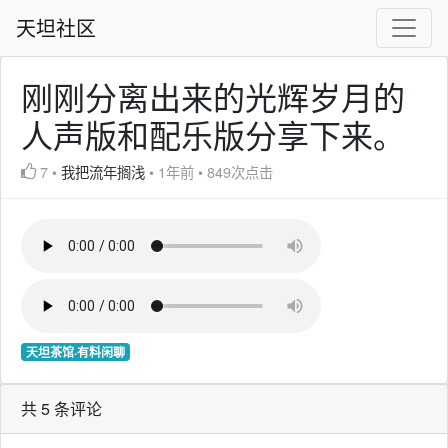
天坦社区
刚刚分离出来的光辉岁月的
人声版和配乐版分享下来。
7
•
我把流年搁浅
•
1年前
•
849次点击
天坦茶馆·有料闲聊
共 5 条评论