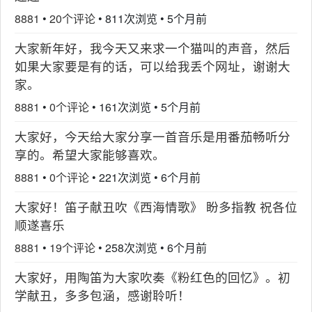
8881
•
20个评论
•
811次浏览
•
5个月前
大家新年好，我今天又来求一个猫叫的声音，然后
如果大家要是有的话，可以给我丢个网址，谢谢大
家。
8881
•
0个评论
•
161次浏览
•
5个月前
大家好，今天给大家分享一首音乐是用番茄畅听分
享的。希望大家能够喜欢。
8881
•
0个评论
•
221次浏览
•
6个月前
大家好！笛子献丑吹《西海情歌》 盼多指教 祝各位
顺遂喜乐
8881
•
19个评论
•
258次浏览
•
6个月前
大家好，用陶笛为大家吹奏《粉红色的回忆》。初
学献丑，多多包涵，感谢聆听！