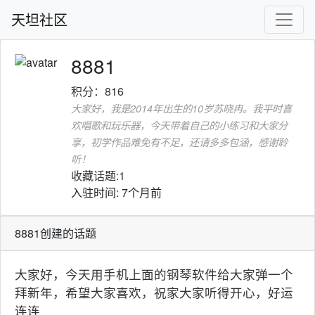
天坦社区
8881
积分：816
大家好，我是2014年出生的10岁苏晓冉。我平时喜
欢唱歌和玩乐器，今天带着自己的小练习和大家分
享，初学作品难免有不足，还请多多包涵，感谢聆
听！
收藏话题:1
入驻时间: 7个月前
8881创建的话题
大家好，今天用手机上面的钢琴软件给大家弹一个
拜新年，希望大家喜欢，祝家大家听得开心，好运
连连