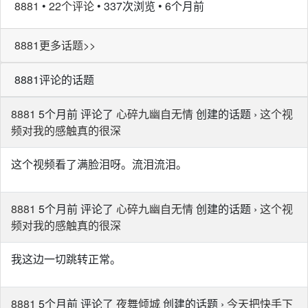
8881
•
22个评论
•
337次浏览
•
6个月前
8881更多话题>>
8881评论的话题
8881
5个月前 评论了
心碎九幽自无情
创建的话题 ›
这个视
频对我的感触真的很深
这个视频看了满脸泪呀。流泪流泪。
8881
5个月前 评论了
心碎九幽自无情
创建的话题 ›
这个视
频对我的感触真的很深
我这边一切跳转正常。
8881
5个月前 评论了
夜舞倾城
创建的话题 ›
今天把快手下