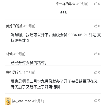
不一样的烟火
4个月前
0
666
美好的盼望
4个月前
0
嘿嘿嘿，我还可以开不，超级会员 2034-05-21 到期 支
持设备数 2
林仙
4个月前
0
已经开过会员的路过。
唐朝的宇宙
4个月前
0
我也是啊嗯二月份九月份就办了开了会员结果现在又
有优惠了又赶不上了好可惜啊
0
ねこcat_māo
4个月前