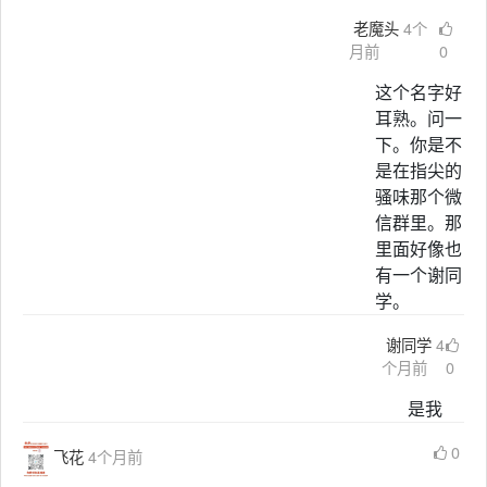
老魔头
4个
月前
0
这个名字好
耳熟。问一
下。你是不
是在指尖的
骚味那个微
信群里。那
里面好像也
有一个谢同
学。
谢同学
4
个月前
0
是我
0
飞花
4个月前