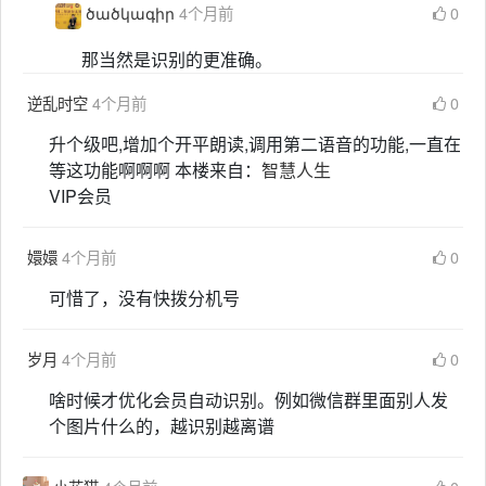
ծածկագիր
4个月前
0
那当然是识别的更准确。
逆乱时空
4个月前
0
升个级吧,增加个开平朗读,调用第二语音的功能,一直在
等这功能啊啊啊 本楼来自：
智慧人生
VIP会员
嬛嬛
4个月前
0
可惜了，没有快拨分机号
岁月
4个月前
0
啥时候才优化会员自动识别。例如微信群里面别人发
个图片什么的，越识别越离谱