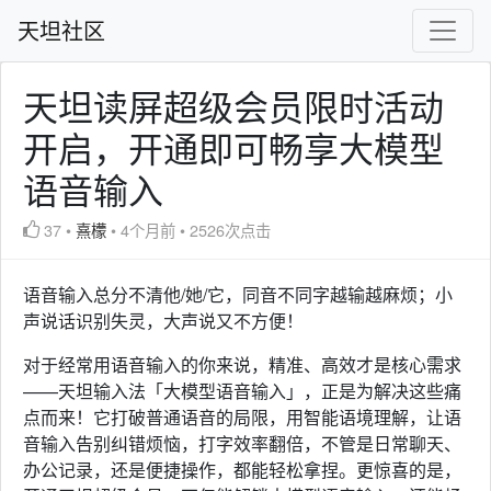
天坦社区
天坦读屏超级会员限时活动
开启，开通即可畅享大模型
语音输入
37
•
熹檬
•
4个月前
•
2526次点击
语音输入总分不清他/她/它，同音不同字越输越麻烦；小
声说话识别失灵，大声说又不方便！
对于经常用语音输入的你来说，精准、高效才是核心需求
——天坦输入法「大模型语音输入」，正是为解决这些痛
点而来！它打破普通语音的局限，用智能语境理解，让语
音输入告别纠错烦恼，打字效率翻倍，不管是日常聊天、
办公记录，还是便捷操作，都能轻松拿捏。更惊喜的是，