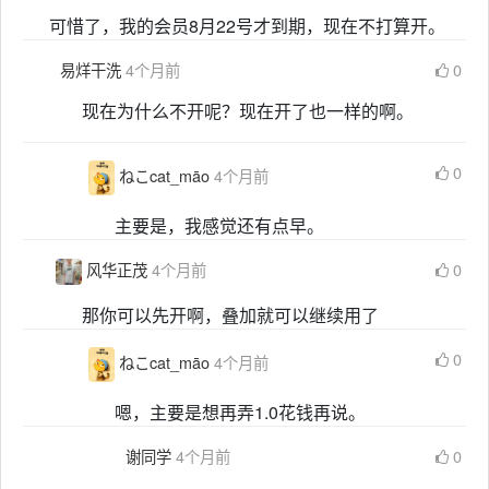
可惜了，我的会员8月22号才到期，现在不打算开。
易烊干洗
4个月前
0
现在为什么不开呢？现在开了也一样的啊。
0
ねこcat_māo
4个月前
主要是，我感觉还有点早。
风华正茂
4个月前
0
那你可以先开啊，叠加就可以继续用了
0
ねこcat_māo
4个月前
嗯，主要是想再弄1.0花钱再说。
谢同学
4个月前
0