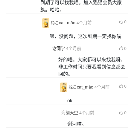
到期了可以找我喵。加入猫猫会员大家
族。哈哈。
0
ねこcat_māo
4个月前
嗯，没问题，这次到期一定找你喵
谢同学
4个月前
0
好的喵。大家都可以来找我呀。
非工作时间只要我看到信息都会
回的。
0
ねこcat_māo
4个月前
ok
海阔天空
4个月前
0
谢河喵。