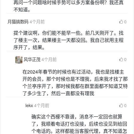
再问一个问题啥时候手势可以多方案备份啊？我还真
不知道。
月猫搞数码
4个月前
0
提个建议啊，你们能不能早一些。前几天刚开了。找
了楼主一次，结果楼主一天都没回。我自己就用主程
序开了，结果。
风华正茂
4个月前
0
在2024年春节的时候也有过活动，我也是找楼主
开的会员，那个时候也是不理我，后来我才找了那
个兰亭序开了，那时候我都在群里面都不知道艾特
了多少生了，然后一直都没有理我
lekx
4个月前
0
确实这个西檬不靠谱，消息不一定回也就算
了，我顺着电话打也没接，后续也没见到给回
个电话的。这样都能当客服代理，真不知道怎