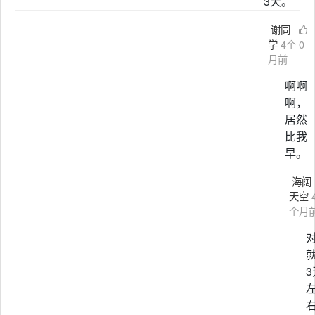
3天。
谢同
学
4个
0
月前
啊啊
啊，
居然
比我
早。
海阔
天空
个月
3