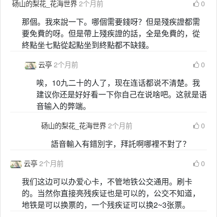
砀山的梨花_花海世界
2个月前
0
那個。我來說一下。哪個需要錢呀？但是殘疾證都需
要免費的呀。但是帶上殘疾證的話，全是免費的，從
終點坐七點從起點坐到終點都不缺錢。
云亭
2个月前
0
唉，10九二十的人了，现在连话都说不清楚。我
建议你还是好好看一下你自己在说啥吧。这就是语
音输入的弊端。
砀山的梨花_花海世界
2个月前
0
語音輸入有錯別字，拜託啊哪裡不對了？
云亭
2个月前
0
我们这边可以办爱心卡，不管地铁公交通用。刷卡
的。当然你直接亮残疾证也是可以的，公交不知道，
地铁是可以换票的，一个残疾证可以换2~3张票。