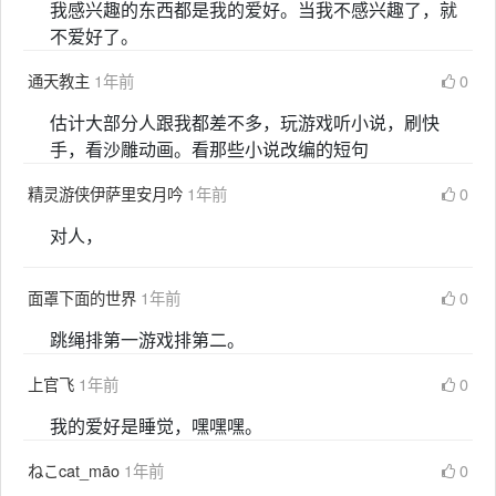
我感兴趣的东西都是我的爱好。当我不感兴趣了，就
不爱好了。
通天教主
1年前
0
估计大部分人跟我都差不多，玩游戏听小说，刷快
手，看沙雕动画。看那些小说改编的短句
精灵游侠伊萨里安月吟
1年前
0
对人，
面罩下面的世界
1年前
0
跳绳排第一游戏排第二。
上官飞
1年前
0
我的爱好是睡觉，嘿嘿嘿。
ねこcat_māo
1年前
0