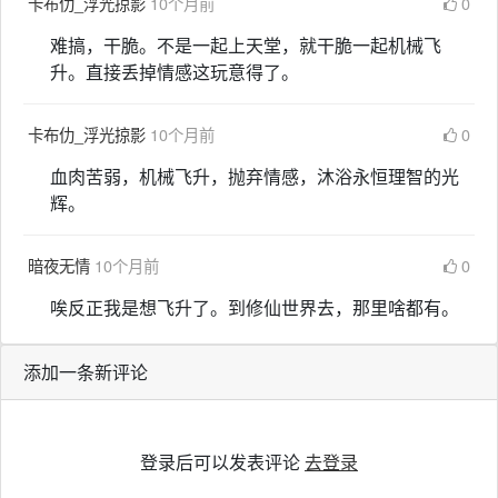
卡布仂_浮光掠影
10个月前
0
难搞，干脆。不是一起上天堂，就干脆一起机械飞
升。直接丢掉情感这玩意得了。
卡布仂_浮光掠影
10个月前
0
血肉苦弱，机械飞升，抛弃情感，沐浴永恒理智的光
辉。
暗夜无情
10个月前
0
唉反正我是想飞升了。到修仙世界去，那里啥都有。
添加一条新评论
登录后可以发表评论
去登录