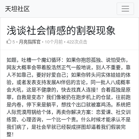
天坦社区
浅谈社会情感的割裂现象
5
•
月亮指挥官
•
10个月前
•
422次点击
如题，吐槽一个魔幻循环：如果你抱怨孤独、说怕受伤，
网友大概率会带着股浩然正气一般地说，别人不重要，靠
人不如靠己，要好好爱自己；如果你转头问实体娃娃的体
验，或者发表支持发展AI伴侣的言论，同一批人八成概率
会大吼，这是不健康的，快去找真人连接！合着孤独是原
罪，自救是变态？我们像被扔在跑步机上的仓鼠，往前跑
是内卷，停下来是躺平，想找个出口就被塞鸡汤。系统把
人际荒漠甩锅给个体，再卖你解决方案：恋爱课、社交训
练营、心理咨询，一个比一个贵。什么时候才能承认不是
我们病了，是社会早就已经裂成拼图却逼着我们假装完
整！