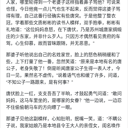
人家，哪里轮得到一个老婆子这样指着鼻子骂他？可说来
也怪，今日他竟一点儿气也生不起来，反而觉得这婆子骂
得有理，自己这番行径确实有些唐突。于是他整了整衣
冠，学着那些文质彬彬的读书人模样，双手抱拳，彬彬有
礼地道：“这位妈妈息怒，在下唐伏，乃是苏州城唐家绸缎
庄的少东家，并非什么歹人。只因方才偶然看见贵府的车
驾，心生仰慕，故而冒昧跟随，并无恶意。”
那婆子听他说出自己的名姓家世，脸上的怒色稍稍缓和了
些，上下打量了他一番，忽然笑道：“原来是本地有名的唐
公子，老身失敬了！倒是听闻唐家公子生得一表人才，今
日一见，果然名不虚传。”说着语气也和缓了许多，问道，
“不知公子一路跟来，是有何事？”
唐伏脸上一红，支支吾吾了半晌，才鼓起勇气问道：“敢问
妈妈，这马车里坐的，是哪家的女眷？”他一边说，一边忍
不住偷偷朝马车的方向瞟了一眼。
那婆子见他这副模样，心知肚明，抿嘴一笑，道：“不瞒公
子说，我家姑娘乃是本地县令王大人的亲侄女，闺名唤作