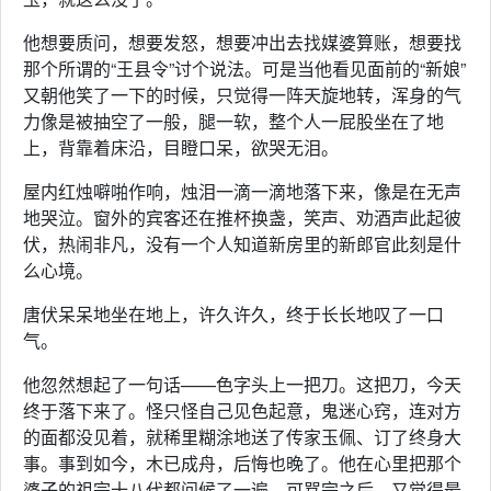
他想要质问，想要发怒，想要冲出去找媒婆算账，想要找
那个所谓的“王县令”讨个说法。可是当他看见面前的“新娘”
又朝他笑了一下的时候，只觉得一阵天旋地转，浑身的气
力像是被抽空了一般，腿一软，整个人一屁股坐在了地
上，背靠着床沿，目瞪口呆，欲哭无泪。
屋内红烛噼啪作响，烛泪一滴一滴地落下来，像是在无声
地哭泣。窗外的宾客还在推杯换盏，笑声、劝酒声此起彼
伏，热闹非凡，没有一个人知道新房里的新郎官此刻是什
么心境。
唐伏呆呆地坐在地上，许久许久，终于长长地叹了一口
气。
他忽然想起了一句话——色字头上一把刀。这把刀，今天
终于落下来了。怪只怪自己见色起意，鬼迷心窍，连对方
的面都没见着，就稀里糊涂地送了传家玉佩、订了终身大
事。事到如今，木已成舟，后悔也晚了。他在心里把那个
婆子的祖宗十八代都问候了一遍，可骂完之后，又觉得最