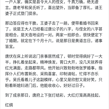
一户人家，确实是县令大人的侄女，千真万确，绝无虚
言。唐老爷和吴氏听了，喜出望外，当即备了厚礼，请王
婆子正式登门提亲。
那边答应得也干脆，王婆子去了一趟，便带着婚书回来
了，说是王大人已经看过唐公子的八字，与侄女的八字甚
是相合，是天造地设的一对。两家一拍即合，很快便定下
了婚期，就定在下个月十六，说是那日是黄道吉日，诸事
皆宜。
唐伏在床上听说这门亲事居然成了，顿时觉得病好了一大
半，挣扎着坐起来，精神焕发，胃口大开，没几天就养得
红光满面，走路都带风。他开始兴致勃勃地张罗婚事，指
挥仆人们布置新房、采购喜宴、印制请帖，忙得不亦乐
乎。吴氏看着儿子这副模样，心里又是欣慰又是好笑，只
盼着新媳妇进门后，他能收收心，好好过日子。
到了成亲那日，唐府上下张灯结彩，大红灯笼高高挂起，
红绸