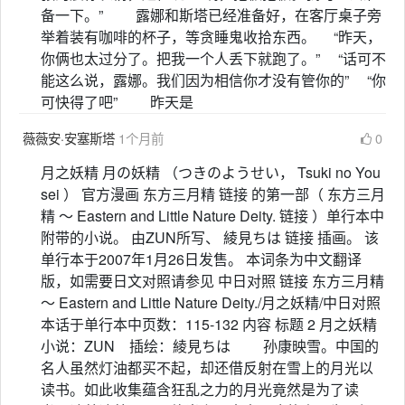
备一下。” 露娜和斯塔已经准备好，在客厅桌子旁
举着装有咖啡的杯子，等贪睡鬼收拾东西。 “昨天，
你俩也太过分了。把我一个人丢下就跑了。” “话可不
能这么说，露娜。我们因为相信你才没有管你的” “你
可快得了吧” 昨天是
薇薇安·安塞斯塔
1个月前
0
月之妖精 月の妖精 （つきのようせい， Tsuki no You
sei ） 官方漫画 东方三月精 链接 的第一部（ 东方三月
精 ～ Eastern and Little Nature Deity. 链接 ）单行本中
附带的小说。 由ZUN所写、 綾見ちは 链接 插画。 该
单行本于2007年1月26日发售。 本词条为中文翻译
版，如需要日文对照请参见 中日对照 链接 东方三月精
～ Eastern and Little Nature Deity./月之妖精/中日对照
本话于单行本中页数：115-132 内容 标题 2 月之妖精
小说：ZUN 插绘：綾見ちは 孙康映雪。中国的
名人虽然灯油都买不起，却还借反射在雪上的月光以
读书。如此收集蕴含狂乱之力的月光竟然是为了读