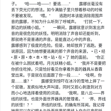
子。 “哈——哈——！要逃……” 露娜丝毫没有
丢下荧光灯的想法。如今满脑子里只想着移动的时候
不要被发现。 “喂。” 逃跑时本该能消除周围声
音的露娜，不知为什么听到了呼喊声。 “打扰一下，
那边的妖精小姐。” 一瞬间，露娜就意识到发出声
音的是很危险的妖怪。明明消除了声音却还能听到，
那就绝不是普通的声音。是能直达心中的声音。
露娜感到了极度的危险。但是，她却放弃了逃跑。要
说原因，因为她想要逃离的那个声音的来源， • 已 • 经
• 原 • 原 • 本 • 本 • 地 • 站 • 在 • 了 她的面前。 “你正
在被什么困扰着吧。月光妖精小姐。” “我并不是要把
你抓住吃掉。只是恰好看见你拿着外面的器具从香霖
堂出来。于是就在后面跟了你一段……” “哇啊，你
是……谁？” 露娜受到惊吓在冰冷的雪地上摔了一
个屁墩，发疯似地大声叫道，同时又担心刺激到对方
而小心地选择着使用的词语。 “我啊，是八云——界
线的妖怪。也是外面世界器具的管理者。” “界、界线
的妖怪！？” 界线的妖怪。的确有所耳闻。我记得
她是可以在幻想乡与外面世界的界线上自由往来的妖