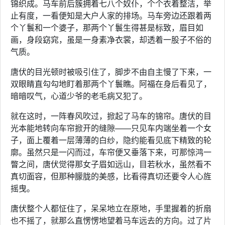
锦织成。马车前后簇拥着七八个奴仆，个个衣着整洁，举
止有度，一看便知是大户人家的排场。马车旁边还跟着两
个丫鬟和一个婆子，那两个丫鬟生得甚是标致，眉目如
画，身段窈窕，虽是一身素净衣裳，却透着一股子不俗的
气质。
唐伏的目光顿时被吸引住了，脚步不由自主慢了下来，一
双眼睛直勾勾地盯着那两个丫鬟瞧。阿福在身后看见了，
暗暗叹气，心道少爷的老毛病又犯了。
就在这时，一阵春风吹过，掀起了马车的锦帘。唐伏的目
光本能地转向车帘掀开的缝隙——只见车内端坐着一个女
子，面上覆着一层薄薄的白纱，隐约能看见底下精致的轮
廓。虽然只是一闪而过，车帘便又垂落下来，可那惊鸿一
瞥之间，唐伏觉得那女子眉如远山，目若秋水，虽然看不
真切面容，但那种朦胧的美感，比看得真切还要令人心旌
摇曳。
唐伏整个人都怔住了，呆呆地立在原地，手里握着的折扇
也不摇了，就那么直愣愣地望着马车远去的方向。过了片