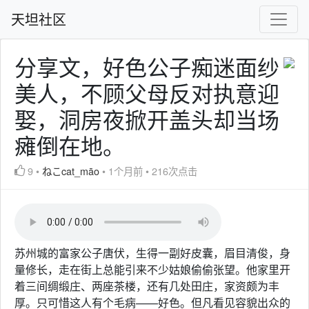
天坦社区
分享文，好色公子痴迷面纱
美人，不顾父母反对执意迎
娶，洞房夜掀开盖头却当场
瘫倒在地。
9
•
ねこcat_māo
•
1个月前
•
216次点击
苏州城的富家公子唐伏，生得一副好皮囊，眉目清俊，身
量修长，走在街上总能引来不少姑娘偷偷张望。他家里开
着三间绸缎庄、两座茶楼，还有几处田庄，家资颇为丰
厚。只可惜这人有个毛病——好色。但凡看见容貌出众的