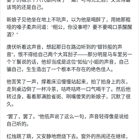
该骂的还是自己。
新娘子见他坐在地上不吭声，以为他是喝醉了，用她那粗
哑的嗓子柔声问道：“相公，你没事吧？要不要喝口茶醒醒
酒？”
唐伏听着这声音，想起那日在路边听到的“银铃般的声
音”，恨不得给自己两个大耳刮子——那分明是马车里另一
个丫鬟说的话，他却当成是这位“如仙”小姐的声音，自己
骗自己，生生造出了一个根本不存在的绝色佳人。
他苦笑了一声，撑着床沿慢慢站起来，拍了拍身上的灰，
走到桌边倒了一杯冷茶，咕咚咕咚一口气喝干了。然后他
转过身，看着那满脸雀斑、咧嘴傻笑的新娘子，沉默了很
久。
“罢了，罢了。”他低声说了这么一句，声音轻得像是说给
自己听的。
红烛跳了跳，又安静地燃烧下去。窗外的热闹还在继续，