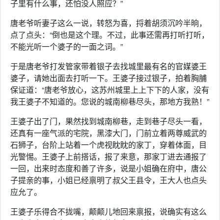
子里有什么事，还怕没人照应？”
唐老爷听妻子这么一说，转怒为喜，捋着胡须沉吟半晌，
点了点头：“倒也是这个理。不过，此事还需再打听打听，
不能光听一个婆子的一面之词。”
于是唐老爷打发管家带着银子去找城里最有名的官媒婆王
婆子，请她出面去打听一下。王婆子接过银子，拍着胸脯
保证道：“唐老爷放心，这苏州城里上上下下的人家，没有
我王婆子不知道的。您说的城南柳巷尽头，那地方我熟！”
王婆子出了门，果然找到城南柳巷，走到巷子尽头一看，
还真有一座气派的宅院，黑漆大门，门前立着两尊威武的
石狮子，台阶上站着一个虎视眈眈的家丁，穿着体面，目
光警惕。王婆子上前搭话，报了来意，那家丁进去通报了
一回，出来时态度和善了许多，说是小姐确在府中，唐公
子提亲的事，小姐已经禀明了叔父王县令，王大人也点头
应允了。
王婆子乐得合不拢嘴，颠颠儿地回来禀报，说确实有这么