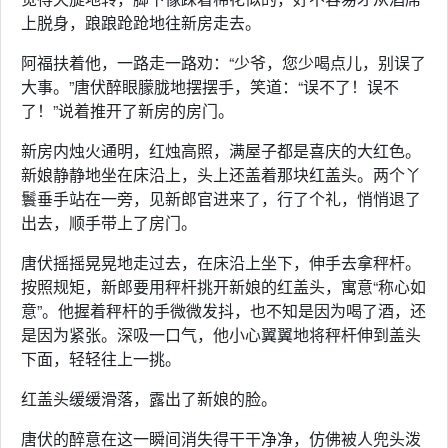
上脱身，踉踉跄跄地往新房走去。
阿福扶着他，一路走一路劝：“少爷，您少喝点儿，别误了
大事。”唐伏醉眼朦胧地摆摆手，笑道：“误不了！误不
了！”说着推开了新房的房门。
新房内烛火通明，红烛高照，满屋子都是喜庆的大红色。
新娘静静地坐在床沿上，头上还盖着那块红盖头。两个丫
鬟垂手站在一旁，见新郎官进来了，行了个礼，悄悄退了
出去，顺手带上了房门。
唐伏摇摇晃晃地走过去，在床沿上坐下，伸手去拿秤杆。
按照规矩，新郎要用秤杆挑开新娘的红盖头，寓意“称心如
意”。他握着秤杆的手微微发抖，也不知是因为喝了酒，还
是因为紧张。深吸一口气，他小心翼翼地将秤杆伸到盖头
下面，轻轻往上一挑。
红盖头缓缓滑落，露出了新娘的脸。
唐伏的醉意在这一瞬间消失得干干净净，仿佛被人兜头泼