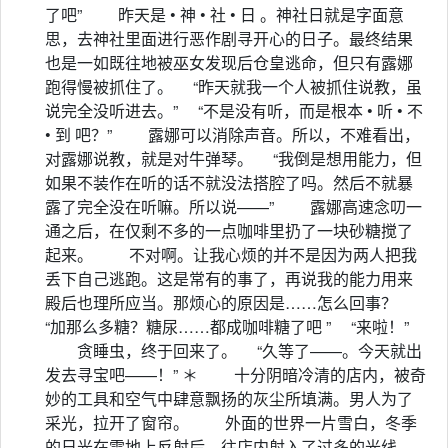
了吧” 昨天是 • 神 • 社 • 日 。神社日就是字面意
思，去神社里面进行恶作剧寻开心的日子。最终结果
也是一如既往地被巫女发现后仓皇逃命，但只有露娜
跑得慢被抓住了。 “昨天就我一个人被抓住说教，虽
说完全没听进去。” “不是没有听，而是根本 • 听 • 不
• 到 吧？” 露娜可以消除声音。所以，不难看出，
对露娜说教，就是对牛弹琴。 “我倒是想用能力，但
如果不装作在听的话不就没法搭腔了吗。然后不就暴
露了完全没在听嘛。所以说——” 露娜高速念叨一
通之后，在仅剩不多的一点咖啡里扔了一块砂糖搅了
起来。 不对啊。让我心烦的并不是因为两人把我
丢下自己逃跑。这是常有的事了，再说我的能力用来
殿后也理所应当。那烦心的原因是……怎么回事？
“加那么多糖？糖尿……都成咖啡糖了吧 ” “来啦！”
贪睡虫，终于回来了。 “久等了——。今天就出
发去寻宝吧——！” ＊ 十分阴暗冷清的店内，被奇
妙的工具和空气中肆意飘扬的灰尘所填满。男人为了
采光，拉开了窗帘。 外面的世界一片雪白，冬季
的日光在雪地上反射后，往店内射入了过多的光线，