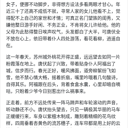
女子，便挪不动脚步，非得想方设法多看两眼才甘心。年
近三十了还高不成低不就，寻常人家的女儿他看不上，觉
得配不上自己的家世和才情；可真正名门望族的闺秀，又
嫌他整日游手好闲、不务正业，不肯将女儿许给他。他的
父母为此愁得整日唉声叹气，头发都白了大半，可唐伏全
不放在心上，依旧带着仆人四处游荡，看花看柳，逍遥自
在。
这一年春天，苏州城外桃花开得正盛，远远望去如同一片
粉霞落在地上。唐伏起了兴致，带着贴身仆人阿福出了
城，信步而行。春光正好，暖风拂面，道旁柳絮纷飞如
雪，他不禁心情大畅，摇着折扇，嘴里吟哦着几句酸诗，
自得其乐。阿福跟在后头，背着食盒水囊，心里却暗自嘀
咕，只盼着少爷今日别惹出什么祸事来。
正走着，前方不远处传来一阵马蹄声和车轮滚动的声音，
听动静还不小。唐伏抬头望去，只见一辆极其华丽的马车
正缓缓行来，车身以紫檀木制成，雕刻着精细的花鸟纹
样，四周垂着杏黄色的流苏穗子，连车帘都是用上好的云