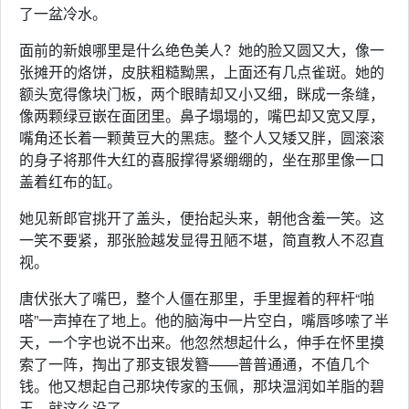
了一盆冷水。
面前的新娘哪里是什么绝色美人？她的脸又圆又大，像一
张摊开的烙饼，皮肤粗糙黝黑，上面还有几点雀斑。她的
额头宽得像块门板，两个眼睛却又小又细，眯成一条缝，
像两颗绿豆嵌在面团里。鼻子塌塌的，嘴巴却又宽又厚，
嘴角还长着一颗黄豆大的黑痣。整个人又矮又胖，圆滚滚
的身子将那件大红的喜服撑得紧绷绷的，坐在那里像一口
盖着红布的缸。
她见新郎官挑开了盖头，便抬起头来，朝他含羞一笑。这
一笑不要紧，那张脸越发显得丑陋不堪，简直教人不忍直
视。
唐伏张大了嘴巴，整个人僵在那里，手里握着的秤杆“啪
嗒”一声掉在了地上。他的脑海中一片空白，嘴唇哆嗦了半
天，一个字也说不出来。他忽然想起什么，伸手在怀里摸
索了一阵，掏出了那支银发簪——普普通通，不值几个
钱。他又想起自己那块传家的玉佩，那块温润如羊脂的碧
玉，就这么没了。