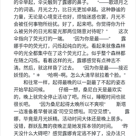
的伞举起，伞尖触到了露娜的鼻子。 “——歌颂月之
力的词语。月光之力，比日光更加卓越。这种静谧的
力量，无论是心境变迁也好，烦恼迷惑也罢，月光不
会被任何事物所纷扰。好了，起来吧。你觉得你为什
么被另外的日光和星光那两位随意对待呢？” 这次
伞指向了荧光灯的一端。 “因为你是最——” 露
娜手中的荧光灯，闪烁起纯白的光。看起来就像森林
中的光全都集中在了这个荧光灯上。似乎整个森林都
在随之闪烁。看着这样的光，露娜感觉有点神志不
清。然后，就这样昏了过去。 “因为你是最——接近
妖怪的。” ＊ “哈啊~啊。怎么大清早就拉着个脸。”
和往常一样，起得最晚的以一副最了不起的姿态
开始早起问候。 仔细一想，桑尼白天是最欢实
的，晚上就完全停止活动了吧。所以，睡眠时间也就
很长吧。 “因为桑尼起得太晚所以不爽呗” 斯塔
一边准备着早餐说道“司空见惯啦。司空见惯”。 露
娜，毕竟是月光妖精。活动时间大体还是晚上居多。
没错，群妖乱舞的夜晚正是她发挥本领的时间。 “昨
天没什么大碍吧？感觉露娜肯定逃不掉了，没办法只