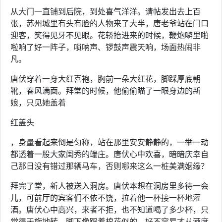
从大门一直铺到后院，到处喜气洋洋。请帖发出去上百
张，苏州城里有头有脸的人物来了大半，唐老爷站在门口
迎客，笑得见牙不见眼。花轿抬进来的时候，鞭炮噼里啪
啦响了好一阵子，唢呐声、锣鼓声震天响，场面热闹非
凡。
唐伏穿着一身大红喜袍，胸前一朵大红花，脚踩厚底朝
靴，春风满面。拜堂的时候，他偷偷瞄了一眼身边的新
娘，只见她盖着
红盖头
，身量看起来倒是匀称，站在那里安安静静的，一举一动
都透着一股大家闺秀的端庄。唐伏心中欢喜，暗暗庆幸自
己那日没有错过那辆马车，否则哪来这么一桩美满姻缘？
拜完了堂，新人被送入洞房。唐伏本想在洞房里多待一会
儿，可前厅的宾客们不依不饶，拉着他一杯接一杯地灌
酒。唐伏心中高兴，来者不拒，也不知道喝了多少杯，只
觉得天旋地转，脚下像踩着棉花似的，好不容易才从酒席