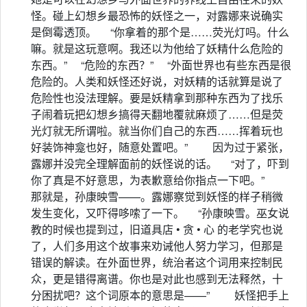
怪。碰上幻想乡最恐怖的妖怪之一，对露娜来说确实
是倒霉透顶。 “你拿着的那个是……荧光灯吗。什么
嘛。就是这玩意啊。我还以为他给了妖精什么危险的
东西。” “危险的东西？” “外面世界也有些东西是很
危险的。人类和妖怪还好说，对妖精的话就算是说了
危险性也没法理解。要是妖精拿到那种东西为了找乐
子闹着玩把幻想乡搞得天翻地覆就麻烦了……但是荧
光灯就无所谓啦。就当你们自己的东西……挥着玩也
好装饰神龛也好，随意处置吧。” 因为过于紧张，
露娜并没完全理解面前的妖怪说的话。 “对了，吓到
你了真是不好意思，为表歉意给你指点一下吧。”
那就是，孙康映雪——。露娜察觉到妖怪的样子稍微
发生变化，又吓得哆嗦了一下。 “孙康映雪。巫女说
教的时候也提到过，旧道具店 • 贪 • 心 的老学究也说
了，人们多用这个故事来劝诫他人努力学习，但那是
错误的解读。在外面世界，统治者这个词用来控制民
众，更是错得离谱。你也是对此也感到无法释然，十
分困扰吧？这个词原本的意思是——” 妖怪把手上