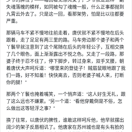
失魂落魄的模样，如同被勾了魂魄一般，什么正事都抛到
九霄云外去了。只是这一回，看那架势，怕是比以往都要
严重。
那辆马车不紧不慢地往前走着，唐伏就不紧不慢地在后头
跟着，走了足足有两三里的路。马车旁边那个婆子和两个
丫鬟早就注意到了这个尾随在后头的年轻公子，互相交换
了几个眼色，面上渐渐露出不悦之色。又走了一段路，那
婆子终于忍不住了，停下脚步，转过身来，双手叉腰，朝
着唐伏大声呵斥道：“哪里来的登徒子！贼眉鼠眼地跟了我
们一路，好不知羞！快快离去，否则老婆子喊人来，打断
你的腿！”
那两个丫鬟也掩着嘴笑，一个悄声道：“这人好生无礼，跟
了这么远也不嫌累。”另一个道：“看他穿戴倒是不俗，怎
么做出这等轻浮之事？”
换了往常，以唐伏的脾性，谁敢这样呵斥他，他早就摆出
阔少的架子反唇相讥了。他唐家在苏州城也是有头有脸的