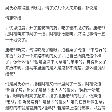
吴氏心疼得直掉眼泪，请了好几个大夫来看，都说是
情志郁结
，忧思过度，开了些安神的药，吃了也不见好转。唐老爷
把阿福叫来审问了一通，阿福哪敢隐瞒，只得把事情一五
一十地说了。
唐老爷听完，气得吹胡子瞪眼，拍着桌子骂道：“不成器的
东西！为了一个来路不明的女子，把自己折腾成这个样
子，像什么话！”他是坚决不同意这门亲事的，觉得那女子
来历不明，连马车里坐的是人是鬼都不清楚，怎么能贸然
结亲？
倒是吴氏心细，拉着阿福又细细盘问了一番，阿福说道：
“那婆子说，那女子是县令王大人的侄女。”吴氏一听这
话，眼睛顿时亮了起来，拉了拉唐老爷的袖子，低声道：
“老爷，你听见没有？是县令的侄女！咱们在苏州做生意，
最缺的不就是官府的人脉吗？若是攀上这门亲事，以后铺