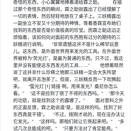
奇怪的东西，小心翼翼地捧着递给霖之助。 在接
过那个奇怪东西的瞬间，霖之助就露出了已经理解了
一切的表情，然后轻轻地放在了桌子上。三妖精露出
一副坐立不安又十分期待的神情，等着香霖宣布她们
找到的东西是否是价值极高的珍宝。而霖之助这边正
烦恼着，该如何向对面前的东西抱有过分的期待的三
妖精进行说明。 “非常遗憾这并不是什么稀罕玩意
儿。这东西，是外面世界用来发光的工具。在外面世
界被称为‘荧光灯’，是最为普通的东西。只不过，我这
里并没有能使这东西发光的工具……” 他想着既然
说了这并非什么珍稀之物那三妖精一定会大失所望
吧，就离开去泡茶了。但是，三妖精反而一下欢腾起
来。 “萤光灯 [1] 链接 啊。用来发光？桑尼你怎么
看。” “这不是捡到了很了不得的东西吗。” “那今天
的功臣，就是找到这个的露娜了。” 面对意料之外
的正面反馈，霖之助说道“是，是这样的吗。找到了好
东西真是不错”。 “不过，按刚才说的，现在没办法让
它发光。” “这样吗。那咱们就让它亮起来吧。” “多
试几次总能成的吧。” “只要方法对了肯定能亮。”