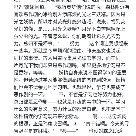
吗？”露娜问道。 “我听灵梦他们说的哦。森林附近有
喜欢恶作剧的净给别人添麻烦的光之三妖精。因为是
光之妖精，所以才对荧光灯感兴趣吧。说来，找到荧
光灯的你，是……月光之妖精？月光下白雪皑皑配上
萤火虫的光。不管怎么说，你们朝着让它发光去努
力，总归不是坏事。” 努力……这个词让我想起来
一些事。那就是今早烦闷的理由。昨天巫女也说起了
同样的事情。古人用雪收集月光读书学习，而在同一
片月光下我们却只是恶作剧吗，如果更多地学习是不
是更好，等等。 妖精自身来说不懂得学习的重要
性。但若通过学习能够做到高级的恶作剧的话，妖精
们也会不遗余力地学习吧。也就是说，学习也变成了
恶作剧的一环。 不，不管是学习也好努力也好。
总归都是恶作剧——也就是有趣的事中的一环。学习
什么的没有意义，努力什么的都是白费。也不是基于
这种错误的学习观带来的烦恼。 啊……这份烦闷
的根源，正是孙康映雪啊。 ＊ “真不错啊。今天的寻
宝冠军是露娜哦。” “嗯——” 也没对霖之助道