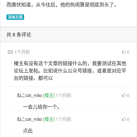
而唐伏知道，从今往后，他的热闹算是彻底到头了。
百味文苑
共 8 条评论

1个月前
0
楼主有没有这个文章的链接什么的，我要测试在其他
论坛上发帖。比如说什么公众号链接，或者是对应平
台的链接，都可以
ねこcat_māo
[楼主]
1个月前
0
一会儿给你一个。
ねこcat_māo
[楼主]
1个月前
0
点此