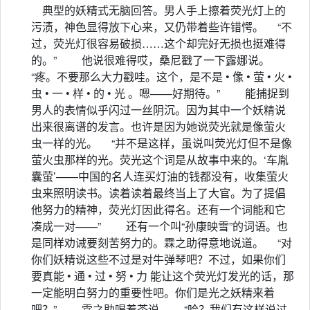
典型的妖精式无脑回答。男人手上擦着荧光灯上的
污渍，神色显得放下心来，又仍带着些许错愕。 “不
过，荧光灯很容易破损……这个却完好无损也挺难得
的。” 他说很难得哎，桑尼戳了一下露娜说。
“疼。不要那么大力戳哇。这个，是不是 • 像 • 萤 • 火 •
虫 • 一 • 样 • 的 • 光 。嗯——好期待。” 能捕捉到
男人的表情似乎闪过一丝阴沉。因为其中一个妖精说
出来很离谱的发言。也许是因为她说荧光就是像萤火
虫一样的光。 “并不是这样，虽说叫荧光灯但不是像
萤火虫那样的光。荧光这个词是从故事中来的。‘车胤
囊萤’——中国的名人连买灯油的钱都没有，收集萤火
虫来照明读书。读着读着最终当上了大官。为了提倡
他努力的精神，荧光灯因此得名。还有一个词能和它
凑成一对——” 还有一个叫“孙康映雪”的词语。也
是同样劝诫要刻苦努力的。霖之助得意地说道。 “对
你们妖精说这些不过是对牛弹琴吧？不过，如果你们
要真能 • 通 • 过 • 努 • 力 能让这个荧光灯发光的话，那
一定能明白努力的重要性吧。你们是光之妖精来着
吧？” 霖之助喝着茶说。 “哈？我们有这样说过