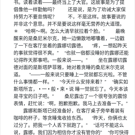
书。读着读着——最终当上了大官。这故事是为了提
倡像他一样勤勉吗？ 还是说，是为了劝诫大家保
持努力不要怠惰呢？ 不，不是这样。故事要说的
并非这个意思。并不是要说这样毫无营养的大道理。
＊ “哈啊～啊。怎么大清早就拉着个脸。” 最晚
醒来的是桑尼米尔克，她一边懒散地嘟囔着，一边戳
了一下在客厅坐着的露娜切露德。 “疼，一想起昨天
的事就觉得很不爽。” “也就一宿都没睡好的露娜还能
记得昨天那事吧。一般来说——。” 坐在露娜切露
德对面的是斯塔萨菲雅，她对着贪睡的桑尼米尔克说
道。 “——一般来说只要睡上一觉就都忘光啦。不管
什么事情都一样。” “今天什么安排来着？” “确实如
斯塔所言， • 一 • 般 • 来 • 说 睡一觉就忘了。今天本该
是寻宝的日子吧。” 桑尼露出了一个很夸张的震惊
表情，赶忙说：“啊，抱歉抱歉。我马上去准备一下。”
露娜和斯塔已经准备好，在客厅桌子旁举着装有
咖啡的杯子，等贪睡鬼收拾东西。 “昨天，你俩也太
过分了。把我一个人丢下就跑了。” “话可不能这么
说，露娜。我们因为相信你才没有管你的” “你可快得