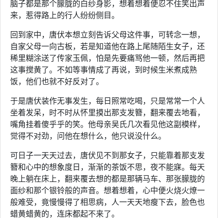
脑子都是那个朦胧的白纱身影，想着想着便忍不住笑出声
来，惹得路上的行人纷纷侧目。
回到家中，唐伏本想立刻告诉父母这件事，可转念一想，
自家父母一向古板，若是知道他在路上尾随陌生女子，还
稀里糊涂送了传家玉佩，怕是先要痛骂他一顿，然后再把
这事搅黄了。不如等事情成了再说，到时候生米煮成熟
饭，他们也就不好反对了。
于是唐伏装作无事发生，每日照常吃喝，只是常常一个人
坐着发呆，时不时从怀里摸出那支发簪，翻来覆去地看，
嘴角挂着傻乎乎的笑。他母亲吴氏几次看见他这副模样，
觉得不对劲，问他在想什么，他只说没什么。
可日子一天天过去，唐伏见不到那女子，只能靠着那支发
簪和心中的想象度日，渐渐的茶饭不思，夜不能寐。每天
晚上躺在床上，翻来覆去想的都是那辆马车、那张朦胧的
面纱和那个银铃般的声音。想着想着，心中便火烧火燎一
般难受，竟慢慢得了相思病，人一天天地瘦下去，脸色也
蜡黄蜡黄的，连床都起不来了。