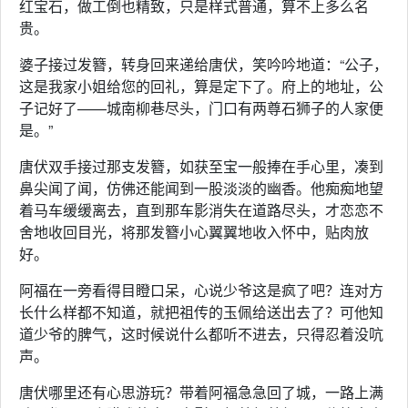
红宝石，做工倒也精致，只是样式普通，算不上多么名
贵。
婆子接过发簪，转身回来递给唐伏，笑吟吟地道：“公子，
这是我家小姐给您的回礼，算是定下了。府上的地址，公
子记好了——城南柳巷尽头，门口有两尊石狮子的人家便
是。”
唐伏双手接过那支发簪，如获至宝一般捧在手心里，凑到
鼻尖闻了闻，仿佛还能闻到一股淡淡的幽香。他痴痴地望
着马车缓缓离去，直到那车影消失在道路尽头，才恋恋不
舍地收回目光，将那发簪小心翼翼地收入怀中，贴肉放
好。
阿福在一旁看得目瞪口呆，心说少爷这是疯了吧？连对方
长什么样都不知道，就把祖传的玉佩给送出去了？可他知
道少爷的脾气，这时候说什么都听不进去，只得忍着没吭
声。
唐伏哪里还有心思游玩？带着阿福急急回了城，一路上满