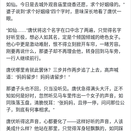
如仙。今日是去城外观音庙里烧香还愿，求个好姻缘的。”
婆子说到“求个好姻缘”四个字时，意味深长地看了唐伏一
眼。
“如仙……”唐伏将这个名字在口中念了两遍，只觉得名字
好听至极，想必人如其名，定是个倾国倾城的绝色女子。
他心中更是激动难耐，恨不得立刻掀开车帘，一睹芳容。
刚要再说什么，那婆子却不再理会他，转身回到马车旁，
一行人继续前行。
唐伏哪里肯就此罢休？三步并作两步追了上去，高声喊
道：“妈妈留步！妈妈请留步！”
那婆子头也不回，只当没听见。唐伏急得满头大汗，正不
知如何是好时，忽然听见马车里传出一个女子的声音，如
同珠落玉盘，清脆悦耳：“张妈妈，且停一停，问问那位公
子，到底有何事相求。”
唐伏听得这声音，心都要化了——这样好听的声音，人该
美成什么样？他站在那里，只觉得浑身轻飘飘的，如同踩