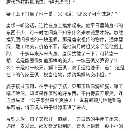
唐伏斩钉截铁地道：“绝无虚言！”
婆子上下打量了他一番，又问道：“那公子可有诚意？”
唐伏一听这话，连忙在身上摸索起来。他平日里随身带的
东西不少，可一时之间竟不知拿什么来表诚意才好。忽然
摸到腰间系着的一块玉佩，那是唐家祖传的物件，通体碧
绿，雕工精美，价值不菲，是他满月时祖父亲手给他戴上
的，二十多年来从未离身。唐伏犹豫了一下，可转念一
想，若是能娶得如仙那样的美人，一块玉佩又算得了什
么？于是他一咬牙，解下玉佩，双手递给婆子，道：“这是
在下的传家玉佩，权当信物，烦请妈妈转交小姐。”
婆子接过玉佩，在手中掂了掂，见那玉质温润细腻，雕工
精巧绝伦，知道是件值钱的好东西，不由得眉开眼笑，连
连点头道：“公子果然是个爽快人！”说着颠颠儿地跑到马
车跟前，将玉佩从帘子缝隙里递了进去。
片刻之后，帘子又掀开一道缝，一只白嫩的手伸了出来，
递出一支发簪。那发簪是银制的，簪头上镶着一颗小小的