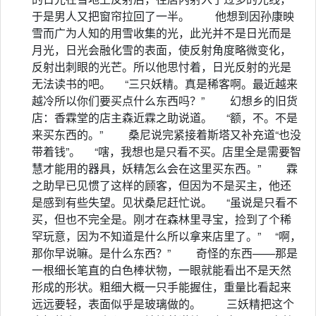
于是男人又把窗帘拉回了一半。 他想到因孙康映
雪而广为人知的用雪收集的光，此光并不是日光而是
月光，日光会融化雪的表面，使反射角度略微变化，
反射出刺眼的光芒。所以他思忖着，日光反射的光是
无法读书的吧。 “三只妖精。真是稀客啊。最近越来
越冷所以你们要买点什么东西吗？” 幻想乡的旧货
店：香霖堂的店主森近霖之助说道。 “额，不。不是
来买东西的。” 桑尼说完紧接着斯塔又补充道“也没
带着钱”。 “嗐，我想也是只看不买。店里全是需要智
慧才能用的器具，妖精怎么会在这里买东西。” 霖
之助早已见惯了这样的顾客，但因为不是买主，他还
是感到有些失望。见状桑尼赶忙说。 “虽说是只看不
买，但也不完全是。刚才在森林里寻宝，捡到了个稀
罕玩意，因为不知道是什么所以拿来店里了。” “啊，
那你早说嘛。是什么东西？” 奇怪的东西——那是
一根细长笔直的白色棒状物，一眼就能看出不是天然
形成的形状。粗细大概一只手能握住，重量比看起来
远远要轻，表面似乎是玻璃做的。 三妖精把这个