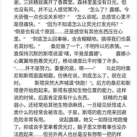
谢，三妖精就离开了香霖堂。森林里虽没有日光，但
也没有风，并不让人感觉寒冷。 “怎么了？露娜。今
天骄傲一点也没关系吧？” “怎么说呢。总感觉心里不
是很痛快。” “因为不知道怎么让荧光灯发光吗？”
“倒是也有这个原因……还是感觉有其他东西压在心
里。” “到底怎么回事嘛，含含糊糊地。搞得我们也莫
名其妙啦。” 桑尼做了一个，不明所以的表情。一
直保持沉默的斯塔说道“嗐，毕竟是露娜”。 露娜小
心翼翼地抱着荧光灯，移动速度比平时慢了许多。
“……并不是努力。重要的是，嗯——” 与此同时桑
尼和斯塔面面相觑，仿佛在说，到底怎么了，就在这
时。 斯塔突然大声喊道“快跑！”。后方的桑尼和斯
塔便开始跑起来。斯塔有感知生物位置的能力，这样
说的时候，后面肯定是有什么东西。 妖精的力量
弱小，还经常给其他生物添麻烦，一旦碰见妖怪或人
类什么的经常会被攻击。于是，斯塔的能力用来回避
危险非常有用。 说起露娜，她又一如既往地跑慢
了。抑或说手里拿着荧光灯，脑子里又想着事也没办
法跑起来……但另外两人也丝毫没有想帮一把的样