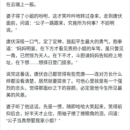
在云端上一般。
婆子得了小姐的吩咐，这才笑吟吟地转过身来，走到唐伏
面前，问道：“公子一路跟来，究竟所为何事？不妨明
说。”
唐伏深吸一口气，定了定神，鼓起平生最大的勇气，抱拳
道：“妈妈明鉴，在下方才看见贵府小姐的车驾，虽只瞥见
一角，已然惊为天人。在下不才，斗胆请妈妈告知府上地
址，在下想……想择日登门提亲。”
说完这番话，唐伏自己都觉得有些荒唐——连对方长什么
样都没看清楚，居然就要提亲了。可他心里就是有一个强
烈的念头，觉得那面纱之下的容颜，必定是他今生所见最
美的风景。
婆子听了他这话，先是一愣，随即哈哈大笑起来，笑得前
仰后合，好半天才止住，用袖子擦了擦眼角的泪，问道：
“公子当真想娶我家小姐？”