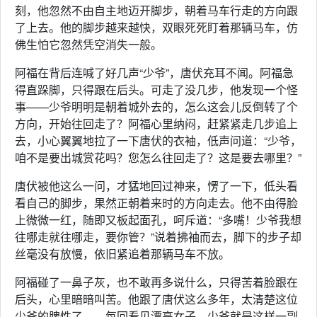
刻，他忽然不由自主地迈开脚步，朝着马车行走的方向跟
了上去。他的脚步越来越快，双眼死死盯着那辆马车，仿
佛生怕它忽然凭空消失一般。
阿福在背后连喊了好几声“少爷”，唐伏充耳不闻。阿福急
得直跺脚，只得跟在后头。可走了没几步，他发现一个怪
事——少爷明明是朝着城外去的，怎么这会儿反倒转了个
方向，开始往回走了？阿福心里纳闷，赶紧紧走几步追上
去，小心翼翼地拉了一下唐伏的衣袖，低声问道：“少爷，
咱不是要出城赏花吗？您怎么往回走了？这是要去哪里？”
唐伏被他这么一问，才猛地回过神来，愣了一下，低头看
看自己的脚步，果然正朝着来时的方向走去。他不由得脸
上微微一红，随即又板起面孔，呵斥道：“多嘴！少爷我想
往哪走就往哪走，要你管？”说着拂袖而去，脚下的步子却
丝毫没有放慢，依旧紧追着那辆马车不放。
阿福碰了一鼻子灰，也不敢再多说什么，只得苦着脸跟在
后头，心里暗暗叫苦。他跟了唐伏这么多年，太清楚这位
少爷的脾性了——每回看见漂亮女子，少爷就是这样一副