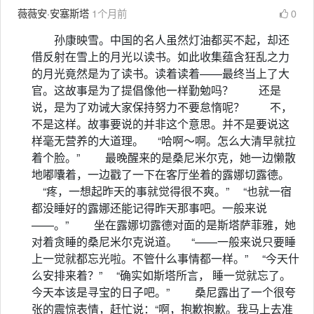
薇薇安·安塞斯塔
1个月前
0
孙康映雪。中国的名人虽然灯油都买不起，却还
借反射在雪上的月光以读书。如此收集蕴含狂乱之力
的月光竟然是为了读书。读着读着——最终当上了大
官。这故事是为了提倡像他一样勤勉吗？ 还是
说，是为了劝诫大家保持努力不要怠惰呢？ 不，
不是这样。故事要说的并非这个意思。并不是要说这
样毫无营养的大道理。 “哈啊～啊。怎么大清早就拉
着个脸。” 最晚醒来的是桑尼米尔克，她一边懒散
地嘟囔着，一边戳了一下在客厅坐着的露娜切露德。
“疼，一想起昨天的事就觉得很不爽。” “也就一宿
都没睡好的露娜还能记得昨天那事吧。一般来说
——。” 坐在露娜切露德对面的是斯塔萨菲雅，她
对着贪睡的桑尼米尔克说道。 “——一般来说只要睡
上一觉就都忘光啦。不管什么事情都一样。” “今天什
么安排来着？” “确实如斯塔所言， 睡一觉就忘了。
今天本该是寻宝的日子吧。” 桑尼露出了一个很夸
张的震惊表情，赶忙说：“啊，抱歉抱歉。我马上去准